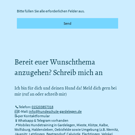
Bitte füllen Sie alle erforderlichen Felder aus.
Send
Bereit euer Wunschthema
anzugehen? Schreib mich an
Ich bin für dich und deinen Hund da! Meld dich gern bei
mir (ruf an oder schreib mir)
📞Telefon:
015203857318
📨E-Mail:
info@hundeschule-gardelegen.de
📝per Kontaktformular
📱Whatsapp & Telegram vorhanden
📌Mobiles Hundetraining in Gardelegen, Mieste, Klötze, Kalbe,
Wolfsburg, Haldensleben, Oebisfelde sowie Umgebung (z.B. Wernitz,
Jävenitz, Letzlingen, Beetzendorf, Calvörde, Flechtingen, Velpke)