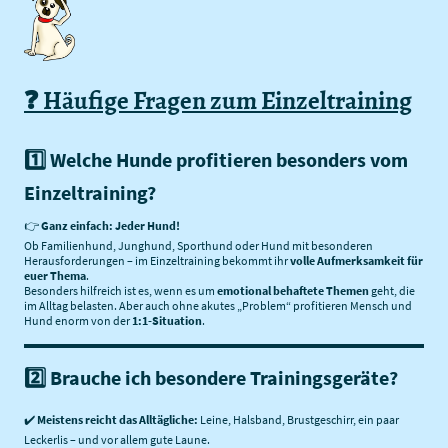
❓ Häufige Fragen zum Einzeltraining
1️⃣ Welche Hunde profitieren besonders vom
Einzeltraining?
👉
Ganz einfach: Jeder Hund!
Ob Familienhund, Junghund, Sporthund oder Hund mit besonderen
Herausforderungen – im Einzeltraining bekommt ihr
volle Aufmerksamkeit für
euer Thema
.
Besonders hilfreich ist es, wenn es um
emotional behaftete Themen
geht, die
im Alltag belasten. Aber auch ohne akutes „Problem“ profitieren Mensch und
Hund enorm von der
1:1-Situation
.
2️⃣ Brauche ich besondere Trainingsgeräte?
✔️
Meistens reicht das Alltägliche:
Leine, Halsband, Brustgeschirr, ein paar
Leckerlis – und vor allem gute Laune.