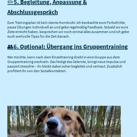
✏️
5. Begleitung, Anpassung &
Abschlussgespräch
Euer Trainingsplan ist kein starres Konstrukt. Ich beobachte eure Fortschritte,
passe Übungen individuell an und gebe regelmäßig Feedback. Sobald wir eure
Ziele erreicht haben, besprechen wir noch einmal alles zusammen und ich gebe
euch wertvolle Tipps für die Zeit danach.
👥
6. Optional: Übergang ins Gruppentraining
Wer möchte, kann nach dem Einzeltraining direkt in eine Gruppe aus dem
Gruppentraining wechseln. Das festigt das Gelernte, bringt neue Impulse und
passiert stressfrei – ihr bleibt dabei sicher begleitet und vertraut. Zusätzlich
profitiert ihr von den Sozialkontakten.