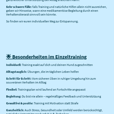
Sehr schwere Fälle:
falls Training und natürliche Hilfen allein nicht ausreichen,
geben wir Hinweise, wann eine medikamentöse Begleitung durch einen
Verhaltenstierarzt sinnvoll sein könnte.
So finden wir euren individuellen Weg zur Entspannung.
🌟 Besonderheiten im Einzeltraining
Individuell:
Training exakt auf dich und deinen Hund zugeschnitten
Alltagstauglich:
Übungen, die im täglichen Leben helfen
Schritt für Schritt:
Vom sicheren Üben in ruhiger Umgebung hin zum
souveränen Verhalten im Alltag
Flexibel:
Trainingsplan wird laufend an Fortschritte angepasst
Begleitung:
Du bist nie allein – regelmäßiges Feedback und Unterstützung
Gewaltfrei & positiv:
Training mit Motivation statt Strafe
Ganzheitlich:
Auch Stress, Gesundheit oder Umfeld werden berücksichtigt,
natürliche Unterstützung durch N.A.B. Techniken