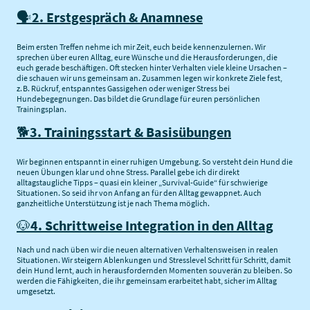
🗣
2. Erstgespräch & Anamnese
Beim ersten Treffen nehme ich mir Zeit, euch beide kennenzulernen. Wir
sprechen über euren Alltag, eure Wünsche und die Herausforderungen, die
euch gerade beschäftigen. Oft stecken hinter Verhalten viele kleine Ursachen –
die schauen wir uns gemeinsam an. Zusammen legen wir konkrete Ziele fest,
z. B. Rückruf, entspanntes Gassigehen oder weniger Stress bei
Hundebegegnungen. Das bildet die Grundlage für euren persönlichen
Trainingsplan.
🐕
3. Trainingsstart & Basisübungen
Wir beginnen entspannt in einer ruhigen Umgebung. So versteht dein Hund die
neuen Übungen klar und ohne Stress. Parallel gebe ich dir direkt
alltagstaugliche Tipps – quasi ein kleiner „Survival-Guide“ für schwierige
Situationen. So seid ihr von Anfang an für den Alltag gewappnet. Auch
ganzheitliche Unterstützung ist je nach Thema möglich.
🐶
4. Schrittweise Integration in den Alltag
Nach und nach üben wir die neuen alternativen Verhaltensweisen in realen
Situationen. Wir steigern Ablenkungen und Stresslevel Schritt für Schritt, damit
dein Hund lernt, auch in herausfordernden Momenten souverän zu bleiben. So
werden die Fähigkeiten, die ihr gemeinsam erarbeitet habt, sicher im Alltag
umgesetzt.