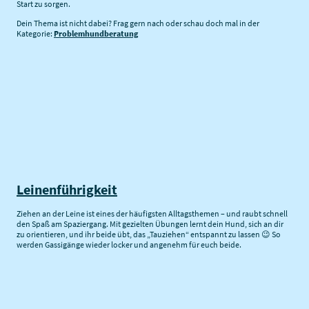
Start zu sorgen.
Dein Thema ist nicht dabei? Frag gern nach oder schau doch mal in der
Kategorie:
Problemhundberatung
Leinenführigkeit
Ziehen an der Leine ist eines der häufigsten Alltagsthemen – und raubt schnell
den Spaß am Spaziergang. Mit gezielten Übungen lernt dein Hund, sich an dir
zu orientieren, und ihr beide übt, das „Tauziehen“ entspannt zu lassen 😉 So
werden Gassigänge wieder locker und angenehm für euch beide.