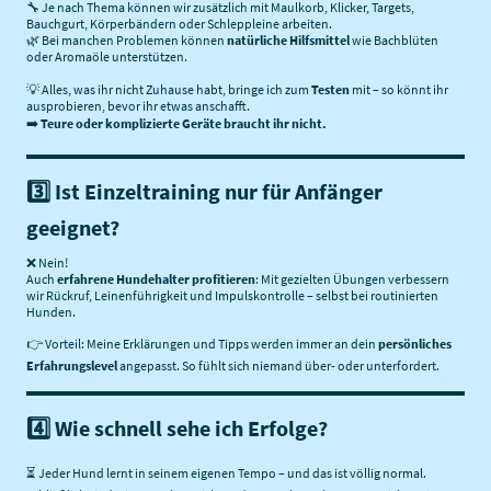
🔧 Je nach Thema können wir zusätzlich mit Maulkorb, Klicker, Targets,
Bauchgurt, Körperbändern oder Schleppleine arbeiten.
🌿 Bei manchen Problemen können
natürliche Hilfsmittel
wie Bachblüten
oder Aromaöle unterstützen.
💡 Alles, was ihr nicht Zuhause habt, bringe ich zum
Testen
mit – so könnt ihr
ausprobieren, bevor ihr etwas anschafft.
➡️
Teure oder komplizierte Geräte braucht ihr nicht.
3️⃣ Ist Einzeltraining nur für Anfänger
geeignet?
❌ Nein!
Auch
erfahrene Hundehalter profitieren
: Mit gezielten Übungen verbessern
wir Rückruf, Leinenführigkeit und Impulskontrolle – selbst bei routinierten
Hunden.
👉 Vorteil: Meine Erklärungen und Tipps werden immer an dein
persönliches
Erfahrungslevel
angepasst. So fühlt sich niemand über- oder unterfordert.
4️⃣ Wie schnell sehe ich Erfolge?
⏳ Jeder Hund lernt in seinem eigenen Tempo – und das ist völlig normal.