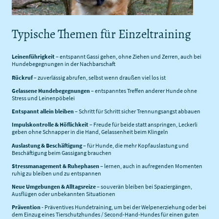
Typische Themen für Einzeltraining
Leinenführigkeit
– entspannt Gassi gehen, ohne Ziehen und Zerren, auch bei
Hundebegegnungen in der Nachbarschaft
Rückruf
– zuverlässig abrufen, selbst wenn draußen viel los ist
Gelassene Hundebegegnungen
– entspanntes Treffen anderer Hunde ohne
Stress und Leinenpöbelei
Entspannt allein bleiben
– Schritt für Schritt sicher Trennungsangst abbauen
Impulskontrolle & Höflichkeit
– Freude für beide statt anspringen, Leckerli
geben ohne Schnapper in die Hand, Gelassenheit beim Klingeln
Auslastung & Beschäftigung
– für Hunde, die mehr Kopfauslastung und
Beschäftigung beim Gassigang brauchen
Stressmanagement & Ruhephasen
– lernen, auch in aufregenden Momenten
ruhig zu bleiben und zu entspannen
Neue Umgebungen & Alltagsreize
– souverän bleiben bei Spaziergängen,
Ausflügen oder unbekannten Situationen
Prävention
- Präventives Hundetraining, um bei der Welpenerziehung oder bei
dem Einzug eines Tierschutzhundes / Second-Hand-Hundes für einen guten