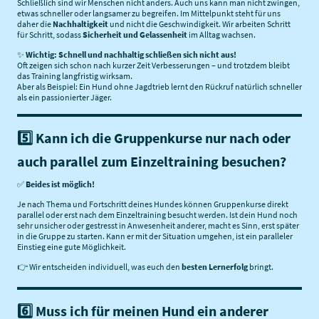
Schließlich sind wir Menschen nicht anders. Auch uns kann man nicht zwingen,
etwas schneller oder langsamer zu begreifen. Im Mittelpunkt steht für uns
daher die
Nachhaltigkeit
und nicht die Geschwindigkeit. Wir arbeiten Schritt
für Schritt, sodass
Sicherheit und Gelassenheit
im Alltag wachsen.
✨
Wichtig: Schnell und nachhaltig schließen sich nicht aus!
Oft zeigen sich schon nach kurzer Zeit Verbesserungen – und trotzdem bleibt
das Training langfristig wirksam.
Aber als Beispiel: Ein Hund ohne Jagdtrieb lernt den Rückruf natürlich schneller
als ein passionierter Jäger.
5️⃣ Kann ich die Gruppenkurse nur nach oder
auch parallel zum Einzeltraining besuchen?
✅
Beides ist möglich!
Je nach Thema und Fortschritt deines Hundes können Gruppenkurse direkt
parallel oder erst nach dem Einzeltraining besucht werden. Ist dein Hund noch
sehr unsicher oder gestresst in Anwesenheit anderer, macht es Sinn, erst später
in die Gruppe zu starten. Kann er mit der Situation umgehen, ist ein paralleler
Einstieg eine gute Möglichkeit.
👉 Wir entscheiden individuell, was euch den
besten Lernerfolg
bringt.
6️⃣ Muss ich für meinen Hund ein anderer