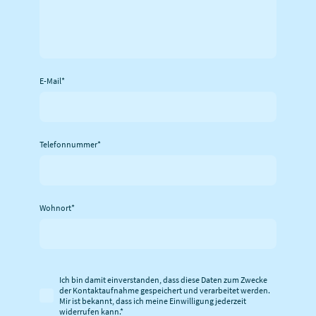
E-Mail
*
Telefonnummer
*
Wohnort
*
Ich bin damit einverstanden, dass diese Daten zum Zwecke
der Kontaktaufnahme gespeichert und verarbeitet werden.
Mir ist bekannt, dass ich meine Einwilligung jederzeit
widerrufen kann.
*