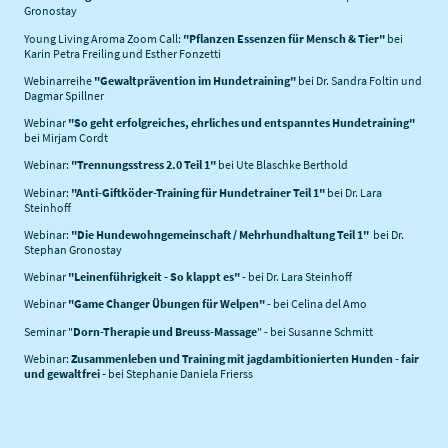
Gronostay
Young Living Aroma Zoom Call:
"Pflanzen Essenzen für Mensch & Tier"
bei
Karin Petra Freiling und Esther Fonzetti
Webinarreihe
"Gewaltprävention im Hundetraining"
bei Dr. Sandra Foltin und
Dagmar Spillner
Webinar
"So geht erfolgreiches, ehrliches und entspanntes Hundetraining"
bei Mirjam Cordt
Webinar:
"Trennungsstress 2.0 Teil 1"
bei Ute Blaschke Berthold
Webinar:
"Anti-Giftköder-Training für Hundetrainer Teil 1"
bei Dr. Lara
Steinhoff
Webinar:
"Die Hundewohngemeinschaft / Mehrhundhaltung Teil 1"
bei Dr.
Stephan Gronostay
Webinar
"Leinenführigkeit - So klappt es"
- bei Dr. Lara Steinhoff
Webinar
"Game Changer Übungen für Welpen"
- bei Celina del Amo
Seminar "
Dorn-Therapie und Breuss-Massage
" - bei Susanne Schmitt
Webinar:
Zusammenleben und Training mit jagdambitionierten Hunden - fair
und gewaltfrei -
bei Stephanie Daniela Frierss