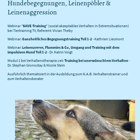
Hundebegegnungen, Leinenpöbler &
Leinenaggression
Webinar "
SAVE-Training
" (sozial akzeptables Verhalten in Extremsituationen)
bei Tiertraining TV, Referent: Vivian Theby
Webinar:
Ganzheitliches Begegnungstraining Teil 1-2
- Kathrien Liesmont
Webinar:
Leinenzerrer, Flummies & Co, Umgang und Training mit dem
impulsiven Hund
Teil 1-2
- Dr. Katrin Voigt
Modul 1 bei Verhaltenstherapie.vet:
Training bei unerwünschtem Verhalten
-
Dr. Stephan Gronostay & Nicole Stein
Ausführlich thematisiert in der Ausbildung zum N.A.B. Verhaltenstrainer und
zum Verhaltensberater