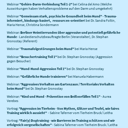
Webinar
"Gehirn-Darm-Verbindung Teil 1-2"
bei Celina del Amo (Welche
Auswirkungen haben Verhaltensprobleme auf den Darm und umgekehrt)
Webinar
"Gemeinsam stark, psychische Gesundheit beim Hund"
-
Trauma-
informiert, bindungs-basiert, ressourcen-orientier
t bei Dr. Sandra Foltin,
Maria Hense, Christina Sondermann
Webinar:
Berliner Heimtierrunden über aggressive und potentiell gefährliche
Hunde
- Landestierschutzbeauftragte Berlin (Veranstalter), Dr. Stephan
Gronostay (Referent)
Webinar "
Traumafolgestörungen beim Hund"
bei Maria Hense
Webinar
"Besuchertraining Teil 1"
bei Dr. Stephan Gronostay (Aggression
gegen Besucher)
Webinar
"Hund-Hund-Aggression Teil 1"
bei Dr. Stephan Gronostay
Webinar:
"Gefährliche Hunde trainieren"
bei Manuela Habermann
Webinar:
"Aggressives Verhalten am Gartenzaun / Territoriales Verhalten
beim Hund"
bei Dr. Stephan Gronostay
Webinar:
"Kind und Hund - Prävention von Beißvorfällen Teil 1"
- Aurea
Verebes
Vortrag:
"Aggression im Tierheim - Von Mythen, Glitzer und Teufel, wie faires
Training wirklich aussieht"
- Sabine Taferner vom Tierheim Bruck/ Leitha
Vortrag:
"Fair(y) Dogtraining - wie Barrieren im Training schützen und wir
erfolgreich vergesellschaften"
- Sabina Taferner vom Tierheim Bruck / Leitha