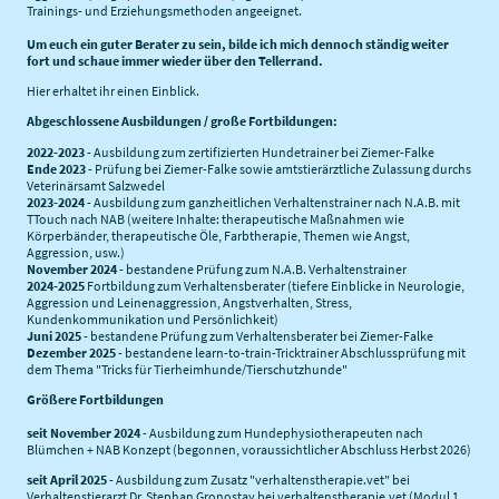
Trainings- und Erziehungsmethoden angeeignet.
Um euch ein guter Berater zu sein, bilde ich mich dennoch ständig weiter
fort und schaue immer wieder über den Tellerrand.
Hier erhaltet ihr einen Einblick.
Abgeschlossene Ausbildungen / große Fortbildungen:
2022-2023
- Ausbildung zum zertifizierten Hundetrainer bei Ziemer-Falke
Ende 2023
- Prüfung bei Ziemer-Falke sowie amtstierärztliche Zulassung durchs
Veterinärsamt Salzwedel
2023-2024
- Ausbildung zum ganzheitlichen Verhaltenstrainer nach N.A.B. mit
TTouch nach NAB (weitere Inhalte: therapeutische Maßnahmen wie
Körperbänder, therapeutische Öle, Farbtherapie, Themen wie Angst,
Aggression, usw.)
November 2024
- bestandene Prüfung zum N.A.B. Verhaltenstrainer
2024-2025
Fortbildung zum Verhaltensberater (tiefere Einblicke in Neurologie,
Aggression und Leinenaggression, Angstverhalten, Stress,
Kundenkommunikation und Persönlichkeit)
Juni 2025
- bestandene Prüfung zum Verhaltensberater bei Ziemer-Falke
Dezember 2025
- bestandene learn-to-train-Tricktrainer Abschlussprüfung mit
dem Thema "Tricks für Tierheimhunde/Tierschutzhunde"
Größere Fortbildungen
seit November 2024
- Ausbildung zum Hundephysiotherapeuten nach
Blümchen + NAB Konzept (begonnen, voraussichtlicher Abschluss Herbst 2026)
seit April 2025
- Ausbildung zum Zusatz "verhaltenstherapie.vet" bei
Verhaltenstierarzt Dr. Stephan Gronostay bei verhaltenstherapie.vet (Modul 1