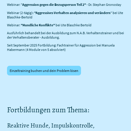
Webinar: "
Aggression gegen die Bezugsperson Teil 2"
- Dr. Stephan Gronostay
Webinar (2-tägig)
: "Aggressives Verhalten analysieren und verändern
" bei Ute
Blaschke-Bertold
Webinar:
"Hundliche Konflikte"
bei Ute Blaschke Bertold
Ausführlich behandelt bei der Ausbildung zum N.A.B. Verhaltenstrainer und bei
der Verhaltensberater - Ausbildung.
Seit September 2025 Fortbildung: Fachtrainer für Aggression bei Manuela
Habermann (4 Module von 5 absolviert)
Einzeltraining buchen und dein Problem lösen
Fortbildungen zum Thema:
Reaktive Hunde, Impulskontrolle,