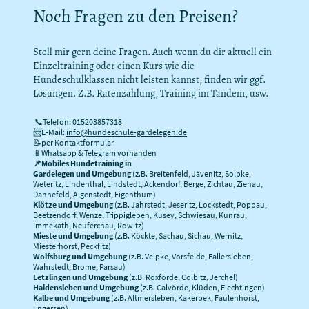
Noch Fragen zu den Preisen?
Stell mir gern deine Fragen. Auch wenn du dir aktuell ein
Einzeltraining oder einen Kurs wie die
Hundeschulklassen nicht leisten kannst, finden wir ggf.
Lösungen. Z.B. Ratenzahlung, Training im Tandem, usw.
📞Telefon:
015203857318
📨E-Mail:
info@hundeschule-gardelegen.de
📝per Kontaktformular
📱Whatsapp & Telegram vorhanden
📌Mobiles Hundetraining in
Gardelegen und Umgebung
(z.B. Breitenfeld, Jävenitz, Solpke,
Weteritz, Lindenthal, Lindstedt, Ackendorf, Berge, Zichtau, Zienau,
Dannefeld, Algenstedt, Eigenthum)
Klötze und Umgebung
(z.B. Jahrstedt, Jeseritz, Lockstedt, Poppau,
Beetzendorf, Wenze, Trippigleben, Kusey, Schwiesau, Kunrau,
Immekath, Neuferchau, Röwitz)
Mieste und Umgebung
(z.B. Köckte, Sachau, Sichau, Wernitz,
Miesterhorst, Peckfitz)
Wolfsburg und Umgebung
(z.B. Velpke, Vorsfelde, Fallersleben,
Wahrstedt, Brome, Parsau)
Letzlingen und Umgebung
(z.B. Roxförde, Colbitz, Jerchel)
Haldensleben und Umgebung
(z.B. Calvörde, Klüden, Flechtingen)
Kalbe und Umgebung
(z.B. Altmersleben, Kakerbek, Faulenhorst,
Engersen)