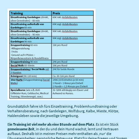
Grundsätzlich fahre ich fürs Einzeltraining, Problemhundtraining oder
Verhaltensberatung, nach Gardelegen, Wolfsburg, Kalbe, Mieste, Klötze,
Haldensleben sowie die jeweilige Umgebung.
E
in Training ist viel mehr als eine Stunde auf dem Platz
. Es ist ein Stück
gemeinsame Zeit
, in der du und dein Hund wachst, lernt und Vertrauen
aufbaut. Deshalb ist in meinen Preisen mehr enthalten als ‚nur‘ die
Übungseinheiten: persönliche Betreuung, Platz für deine Fragen und Sorgen