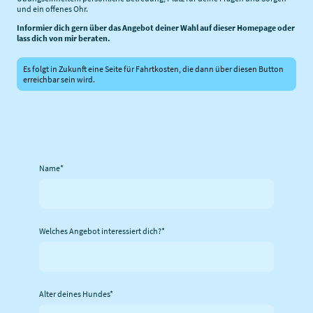
und ein offenes Ohr.
Informier dich gern über das Angebot deiner Wahl auf dieser Homepage oder
lass dich von mir beraten.
Es folgt in Zukunft eine Seite für Fahrtkosten, die dann über diesen Button
erreichbar sein wird.
Name
*
Welches Angebot interessiert dich?
*
Alter deines Hundes
*