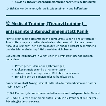
sowie die
theoretischen Grundlagen und ganzheitliche Hilfsmittel
👉 Ziel: Ein Hundemensch, der weiß, wie er seinem Hund helfen kann.
🩺 Medical Training (Tierarzttraining) –
entspannte Untersuchungen statt Panik
Für viele Hunde sind Tierarztbesuche purer Stress: Schon beim Betreten der
Praxis zittern sie, manche Hunde schreien oder lassen sich kaum anfassen.
Absolut verständlich, denn schon das Stellen auf den Tisch ist beängstigend
und der Schmerz beim Impf-Pieks macht es nicht besser.
Das
Medical Training
wird in verschiedenen Seminaren folgende Themen
behandeln:
Pfoten geben, Maul öffnen, Ohren zeigen,
Krallen schneiden und sich kämmen lassen
sich untersuchen, impfen oder Blut abnehmen lassen
ruhig bleiben bei Spritzen oder Verbandswechsel
Kooperation statt Zwang
– dein Hund lernt aktiv mitzuarbeiten und dass er
"Nein" sagen darf.
👉 Ziel: Ein Hund, der zunehmend
selbstbewusst und entspannt
beim Tierarzt
ist – und ein Halter, der mit einem guten Gefühl in die Praxis geht, weil er weiß:
Wir schaffen das zusammen.