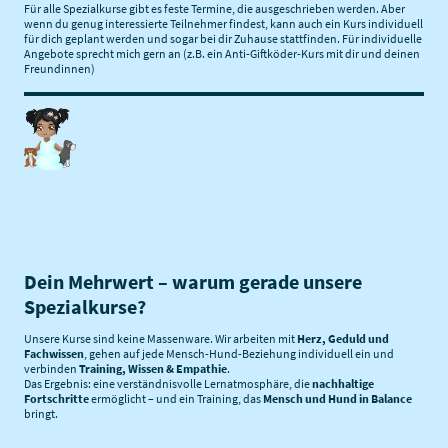
Für alle Spezialkurse gibt es feste Termine, die ausgeschrieben werden. Aber
wenn du genug interessierte Teilnehmer findest, kann auch ein Kurs individuell
für dich geplant werden und sogar bei dir Zuhause stattfinden. Für individuelle
Angebote sprecht mich gern an (z.B. ein Anti-Giftköder-Kurs mit dir und deinen
Freundinnen)
Dein Mehrwert – warum gerade unsere
Spezialkurse?
Unsere Kurse sind keine Massenware. Wir arbeiten mit
Herz, Geduld und
Fachwissen
, gehen auf jede Mensch-Hund-Beziehung individuell ein und
verbinden
Training, Wissen & Empathie
.
Das Ergebnis: eine verständnisvolle Lernatmosphäre, die
nachhaltige
Fortschritte
ermöglicht – und ein Training, das
Mensch und Hund in Balance
bringt.