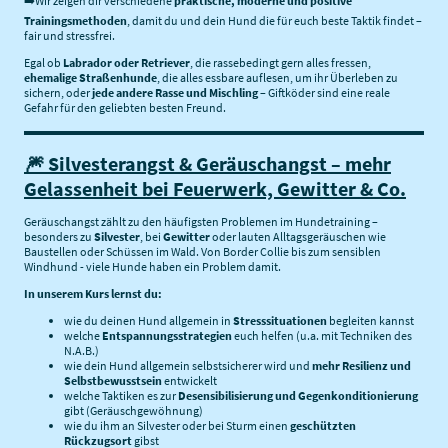
➡️Wir zeigen dir verschiedene
praktische, moderne und positive
Trainingsmethoden
, damit du und dein Hund die für euch beste Taktik findet –
fair und stressfrei.
Egal ob
Labrador oder Retriever
, die rassebedingt gern alles fressen,
ehemalige Straßenhunde
, die alles essbare auflesen, um ihr Überleben zu
sichern, oder
jede andere Rasse und Mischling
– Giftköder sind eine reale
Gefahr für den geliebten besten Freund.
🎆 Silvesterangst & Geräuschangst – mehr
Gelassenheit bei Feuerwerk, Gewitter & Co.
Geräuschangst zählt zu den häufigsten Problemen im Hundetraining –
besonders zu
Silvester
, bei
Gewitter
oder lauten Alltagsgeräuschen wie
Baustellen oder Schüssen im Wald. Von Border Collie bis zum sensiblen
Windhund - viele Hunde haben ein Problem damit.
In unserem Kurs lernst du:
wie du deinen Hund allgemein in
Stresssituationen
begleiten kannst
welche
Entspannungsstrategien
euch helfen (u.a. mit Techniken des
N.A.B.)
wie dein Hund allgemein selbstsicherer wird und
mehr Resilienz und
Selbstbewusstsein
entwickelt
welche Taktiken es zur
Desensibilisierung und Gegenkonditionierung
gibt (Geräuschgewöhnung)
wie du ihm an Silvester oder bei Sturm einen
geschützten
Rückzugsort
gibst