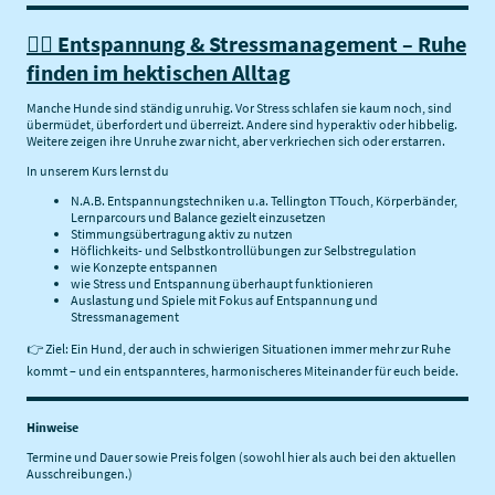
🧘‍♂️ Entspannung & Stressmanagement – Ruhe
finden im hektischen Alltag
Manche Hunde sind ständig unruhig. Vor Stress schlafen sie kaum noch, sind
übermüdet, überfordert und überreizt. Andere sind hyperaktiv oder hibbelig.
Weitere zeigen ihre Unruhe zwar nicht, aber verkriechen sich oder erstarren.
In unserem Kurs lernst du
N.A.B. Entspannungstechniken u.a. Tellington TTouch, Körperbänder,
Lernparcours und Balance gezielt einzusetzen
Stimmungsübertragung aktiv zu nutzen
Höflichkeits- und Selbstkontrollübungen zur Selbstregulation
wie Konzepte entspannen
wie Stress und Entspannung überhaupt funktionieren
Auslastung und Spiele mit Fokus auf Entspannung und
Stressmanagement
👉 Ziel: Ein
Hund, der auch in schwierigen Situationen immer mehr zur Ruhe
kommt – und ein entspannteres, harmonischeres Miteinander für euch beide.
Hinweise
Termine und Dauer sowie Preis folgen (sowohl hier als auch bei den aktuellen
Ausschreibungen.)