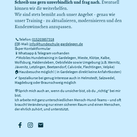
Schreib uns gern unverbindlich und frag nach.
Eventuell
können wir dir weiterhelfen.
Wir sind stets bemüht auch unser Angebot - genau wie
unser Training - zu aktualisieren, modernisieren und den
Kundenwünschen anzupassen.
📞Telefon:
015203857318
📨E-Mail:
info@hundeschule-gardelegen.de
📝per Kontaktformular
📱Whatsapp & Telegram vorhanden
📌Mobiles Hundetraining in Gardelegen, Mieste, Klötze, Kalbe,
Wolfsburg, Haldensleben, Oebisfelde sowie Umgebung (z.B. Wernitz,
Jävenitz, Letzlingen, Beetzendorf, Calvörde, Flechtingen, Velpke)
🏠Hausbesuche möglich! ( in Gardelegen direkt keine Anfahrtkosten)
✔ Spezialkurse bei genug Interesse auch in Helmstedt, Salzwedel,
Magdeburg oder Braunschweig möglich
💬Sprich mich auch an, wenn du unsicher bist, ob du „richtig“ bei mir
bist.
Ich arbeite mit ganz unterschiedlichen Mensch-Hund-Teams – und oft
braucht Veränderung nur einen sicheren Raum und einen Menschen,
der ehrlich zuhört, und unterstützt.