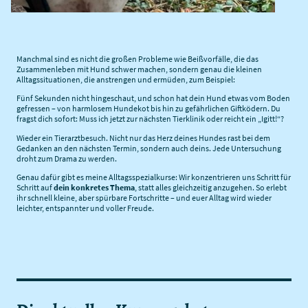
Manchmal sind es nicht die großen Probleme wie Beißvorfälle, die das
Zusammenleben mit Hund schwer machen, sondern genau die kleinen
Alltagssituationen, die anstrengen und ermüden, zum Beispiel:
Fünf Sekunden nicht hingeschaut, und schon hat dein Hund etwas vom Boden
gefressen – von harmlosem Hundekot bis hin zu gefährlichen Giftködern. Du
fragst dich sofort: Muss ich jetzt zur nächsten Tierklinik oder reicht ein „Igitt!“?
Wieder ein Tierarztbesuch. Nicht nur das Herz deines Hundes rast bei dem
Gedanken an den nächsten Termin, sondern auch deins. Jede Untersuchung
droht zum Drama zu werden.
Genau dafür gibt es meine Alltagsspezialkurse: Wir konzentrieren uns Schritt für
Schritt auf
dein konkretes Thema
, statt alles gleichzeitig anzugehen. So erlebt
ihr schnell kleine, aber spürbare Fortschritte – und euer Alltag wird wieder
leichter, entspannter und voller Freude.