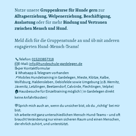
Nutze unsere
Gruppenkurse für Hunde gern
zur
Alltagserziehung, Welpenerziehung, Beschäftigung,
Auslastung
oder für mehr
Bindung und Vertrauen
zwischen Mensch und Hund
.
Meld dich für die Gruppenstunde an und üb mit anderen
engagierten Hund-Mensch-Teams!
📞Telefon:
015203857318
📨E-Mail:
info@hundeschule-gardelegen.de
📝per Kontaktformular
📱Whatsapp & Telegram vorhanden
📌Mobiles Hundetraining in Gardelegen, Mieste, Klötze, Kalbe,
Wolfsburg, Haldensleben, Oebisfelde sowie Umgebung (z.B. Wernitz,
Jävenitz, Letzlingen, Beetzendorf, Calvörde, Flechtingen, Velpke)
🏠Hausbesuche für Einzeltraining möglich! ( in Gardelegen direkt
keine Anfahrtkosten)
💬Sprich mich auch an, wenn du unsicher bist, ob du „richtig“ bei mir
bist.
Ich arbeite mit ganz unterschiedlichen Mensch-Hund-Teams – und oft
braucht Veränderung nur einen sicheren Raum und einen Menschen,
der ehrlich zuhört, und unterstützt.