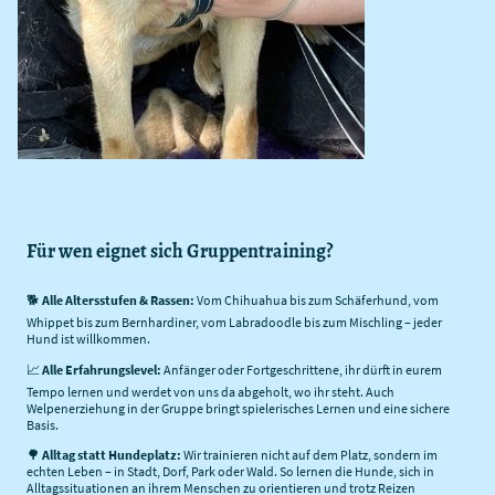
Für wen eignet sich Gruppentraining?
🐕
Alle Altersstufen & Rassen:
Vom Chihuahua bis zum Schäferhund, vom
Whippet bis zum Bernhardiner, vom Labradoodle bis zum Mischling – jeder
Hund ist willkommen.
📈
Alle Erfahrungslevel:
Anfänger oder Fortgeschrittene, ihr dürft in eurem
Tempo lernen und werdet von uns da abgeholt, wo ihr steht. Auch
Welpenerziehung in der Gruppe bringt spielerisches Lernen und eine sichere
Basis.
🌳
Alltag statt Hundeplatz:
Wir trainieren nicht auf dem Platz, sondern im
echten Leben – in Stadt, Dorf, Park oder Wald. So lernen die Hunde, sich in
Alltagssituationen an ihrem Menschen zu orientieren und trotz Reizen