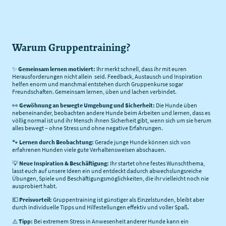
Warum Gruppentraining?
✨
Gemeinsam lernen motiviert:
Ihr merkt schnell, dass ihr mit euren
Herausforderungen nicht allein seid. Feedback, Austausch und Inspiration
helfen enorm und manchmal entstehen durch Gruppenkurse sogar
Freundschaften. Gemeinsam lernen, üben und lachen verbindet.
👀
Gewöhnung an bewegte Umgebung und Sicherheit:
Die Hunde üben
nebeneinander, beobachten andere Hunde beim Arbeiten und lernen, dass es
völlig normal ist und ihr Mensch ihnen Sicherheit gibt, wenn sich um sie herum
alles bewegt – ohne Stress und ohne negative Erfahrungen.
🐾
Lernen durch Beobachtung:
Gerade junge Hunde können sich von
erfahrenen Hunden viele gute Verhaltensweisen abschauen.
💡
Neue Inspiration & Beschäftigung:
Ihr startet ohne festes Wunschthema,
lasst euch auf unsere Ideen ein und entdeckt dadurch abwechslungsreiche
Übungen, Spiele und Beschäftigungsmöglichkeiten, die ihr vielleicht noch nie
ausprobiert habt.
💶
Preisvorteil:
Gruppentraining ist günstiger als Einzelstunden, bleibt aber
durch individuelle Tipps und Hilfestellungen effektiv und voller Spaß.
⚠️
Tipp:
Bei extremem Stress in Anwesenheit anderer Hunde kann ein