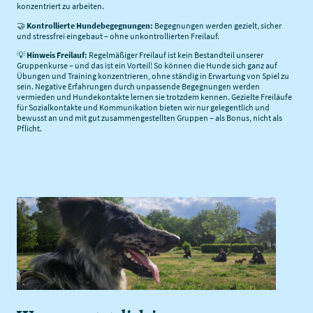
konzentriert zu arbeiten.
🤝
Kontrollierte Hundebegegnungen:
Begegnungen werden gezielt, sicher
und stressfrei eingebaut – ohne unkontrollierten Freilauf.
💡
Hinweis Freilauf:
Regelmäßiger Freilauf ist kein Bestandteil unserer
Gruppenkurse – und das ist ein Vorteil! So können die Hunde sich ganz auf
Übungen und Training konzentrieren, ohne ständig in Erwartung von Spiel zu
sein. Negative Erfahrungen durch unpassende Begegnungen werden
vermieden und Hundekontakte lernen sie trotzdem kennen. Gezielte Freiläufe
für Sozialkontakte und Kommunikation bieten wir nur gelegentlich und
bewusst an und mit gut zusammengestellten Gruppen – als Bonus, nicht als
Pflicht.