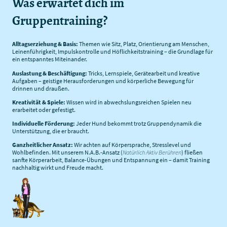
Was erwartet dich im
Gruppentraining?
Alltagserziehung & Basis:
Themen wie Sitz, Platz, Orientierung am Menschen,
Leinenführigkeit, Impulskontrolle und Höflichkeitstraining – die Grundlage für
ein entspanntes Miteinander.
Auslastung & Beschäftigung:
Tricks, Lernspiele, Gerätearbeit und kreative
Aufgaben – geistige Herausforderungen und körperliche Bewegung für
drinnen und draußen.
Kreativität & Spiele:
Wissen wird in abwechslungsreichen Spielen neu
erarbeitet oder gefestigt.
Individuelle Förderung:
Jeder Hund bekommt trotz Gruppendynamik die
Unterstützung, die er braucht.
Ganzheitlicher Ansatz:
Wir achten auf Körpersprache, Stresslevel und
Wohlbefinden. Mit unserem N.A.B.-Ansatz (
Natürlich Aktiv Berühren
) fließen
sanfte Körperarbeit, Balance-Übungen und Entspannung ein – damit Training
nachhaltig wirkt und Freude macht.