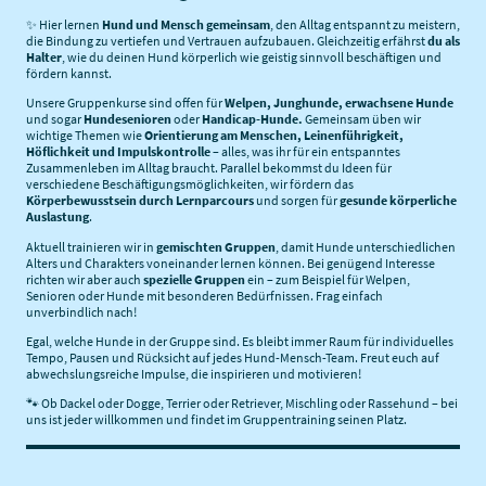
✨ Hier lernen
Hund und Mensch gemeinsam
, den Alltag entspannt zu meistern,
die Bindung zu vertiefen und Vertrauen aufzubauen. Gleichzeitig erfährst
du als
Halter
, wie du deinen Hund körperlich wie geistig sinnvoll beschäftigen und
fördern kannst.
Unsere Gruppenkurse sind offen für
Welpen, Junghunde, erwachsene Hunde
und sogar
Hundesenioren
oder
Handicap-Hunde.
Gemeinsam üben wir
wichtige Themen wie
Orientierung am Menschen, Leinenführigkeit,
Höflichkeit und Impulskontrolle
– alles, was ihr für ein entspanntes
Zusammenleben im Alltag braucht. Parallel bekommst du Ideen für
verschiedene Beschäftigungsmöglichkeiten, wir fördern das
Körperbewusstsein durch Lernparcours
und sorgen für
gesunde körperliche
Auslastung
.
Aktuell trainieren wir in
gemischten Gruppen
, damit Hunde unterschiedlichen
Alters und Charakters voneinander lernen können. Bei genügend Interesse
richten wir aber auch
spezielle Gruppen
ein – zum Beispiel für Welpen,
Senioren oder Hunde mit besonderen Bedürfnissen. Frag einfach
unverbindlich nach!
Egal, welche Hunde in der Gruppe sind. Es bleibt immer Raum für individuelles
Tempo, Pausen und Rücksicht auf jedes Hund-Mensch-Team. Freut euch auf
abwechslungsreiche Impulse, die inspirieren und motivieren!
🐾 Ob Dackel oder Dogge, Terrier oder Retriever, Mischling oder Rassehund – bei
uns ist jeder willkommen und findet im Gruppentraining seinen Platz.